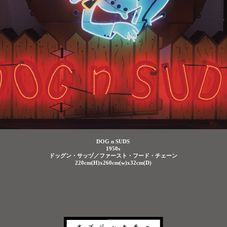
DOG n SUDS
1950s
ドッグン・サッヅ／ファースト・フード・チェーン
220cm(H)x260cm(w)x32cm(D)