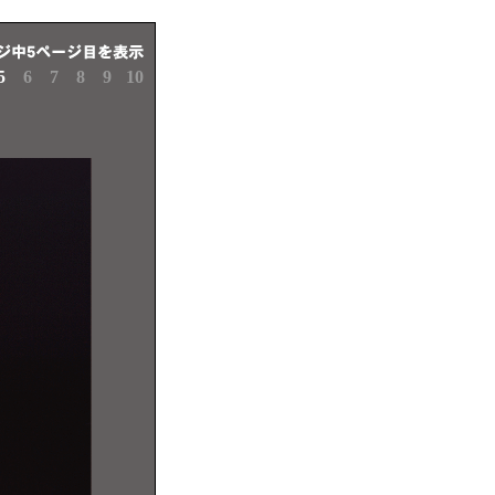
5
6
7
8
9
10